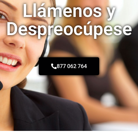
Llámenos y
Despreocúpese
877 062 764