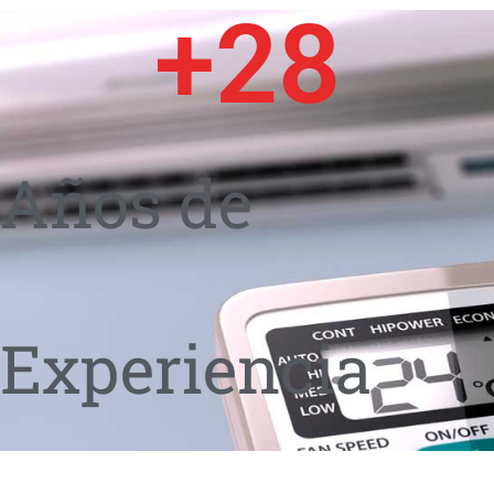
+
28
Años de
Experiencia